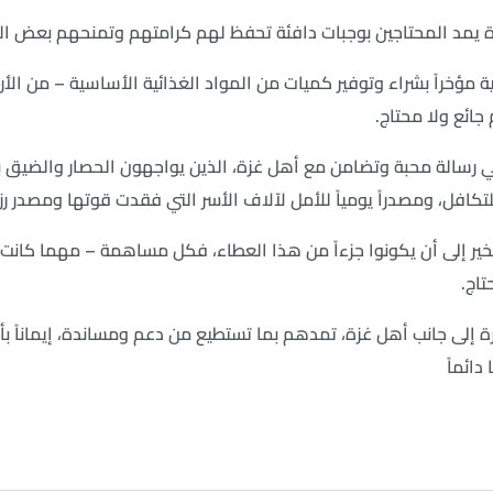
اة يمد المحتاجين بوجبات دافئة تحفظ لهم كرامتهم وتمنحهم بعض 
ؤخراً بشراء وتوفير كميات من المواد الغذائية الأساسية – من الأرز
 جائع ولا محتاج.
الة محبة وتضامن مع أهل غزة، الذين يواجهون الحصار والضيق بروح 
للتكافل، ومصدراً يومياً للأمل لآلاف الأسر التي فقدت قوتها ومصدر رز
ير إلى أن يكونوا جزءاً من هذا العطاء، فكل مساهمة – مهما كانت 
تاج.
 إلى جانب أهل غزة، تمدهم بما تستطيع من دعم ومساندة، إيماناً ب
ائماً